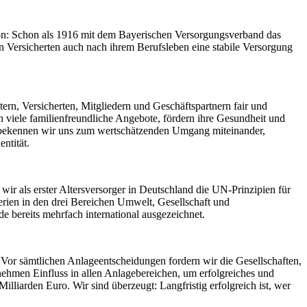
ition: Schon als 1916 mit dem Bayerischen Versorgungsverband das
Versicherten auch nach ihrem Berufsleben eine stabile Versorgung
tern, Versicherten, Mitgliedern und Geschäftspartnern fair und
n viele familienfreundliche Angebote, fördern ihre Gesundheit und
en, bekennen wir uns zum wertschätzenden Umgang miteinander,
ntität.
wir als erster Altersversorger in Deutschland die UN-Prinzipien für
terien in den drei Bereichen Umwelt, Gesellschaft und
bereits mehrfach international ausgezeichnet.
. Vor sämtlichen Anlageentscheidungen fordern wir die Gesellschaften,
 nehmen Einfluss in allen Anlagebereichen, um erfolgreiches und
iarden Euro. Wir sind überzeugt: Langfristig erfolgreich ist, wer