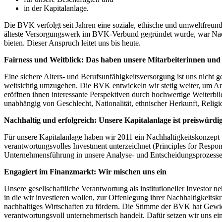
in der Kapitalanlage.
Die BVK verfolgt seit Jahren eine soziale, ethische und umweltfreund
älteste Versorgungswerk im BVK-Verbund gegründet wurde, war Nachh
bieten. Dieser Anspruch leitet uns bis heute.
Fairness und Weitblick: Das haben unsere Mitarbeiterinnen und 
Eine sichere Alters- und Berufsunfähigkeitsversorgung ist uns nicht g
weitsichtig umzugehen. Die BVK entwickeln wir stetig weiter, um Arb
eröffnen ihnen interessante Perspektiven durch hochwertige Weiterbi
unabhängig von Geschlecht, Nationalität, ethnischer Herkunft, Religio
Nachhaltig und erfolgreich: Unsere Kapitalanlage ist preiswürdi
Für unsere Kapitalanlage haben wir 2011 ein Nachhaltigkeitskonzept v
verantwortungsvolles Investment unterzeichnet (Principles for Respon
Unternehmensführung in unsere Analyse- und Entscheidungsprozesse 
Engagiert im Finanzmarkt: Wir mischen uns ein
Unsere gesellschaftliche Verantwortung als institutioneller Investor
in die wir investieren wollen, zur Offenlegung ihrer Nachhaltigkeits
nachhaltiges Wirtschaften zu fördern. Die Stimme der BVK hat Gewich
verantwortungsvoll unternehmerisch handelt. Dafür setzen wir uns ein