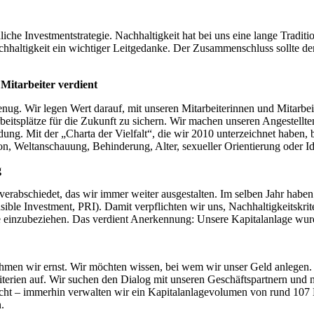
liche Investmentstrategie. Nachhaltigkeit hat bei uns eine lange Trad
altigkeit ein wichtiger Leitgedanke. Der Zusammenschluss sollte den 
Mitarbeiter verdient
enug. Wir legen Wert darauf, mit unseren Mitarbeiterinnen und Mitarbei
eitsplätze für die Zukunft zu sichern. Wir machen unseren Angestellte
ldung. Mit der „Charta der Vielfalt“, die wir 2010 unterzeichnet hab
n, Weltanschauung, Behinderung, Alter, sexueller Orientierung oder Ide
g
erabschiedet, das wir immer weiter ausgestalten. Im selben Jahr haben 
sible Investment, PRI). Damit verpflichten wir uns, Nachhaltigkeitskri
einzubeziehen. Das verdient Anerkennung: Unsere Kapitalanlage wurde 
 nehmen wir ernst. Wir möchten wissen, bei wem wir unser Geld anlegen
kriterien auf. Wir suchen den Dialog mit unseren Geschäftspartnern und
t – immerhin verwalten wir ein Kapitalanlagevolumen von rund 107 Mill
.