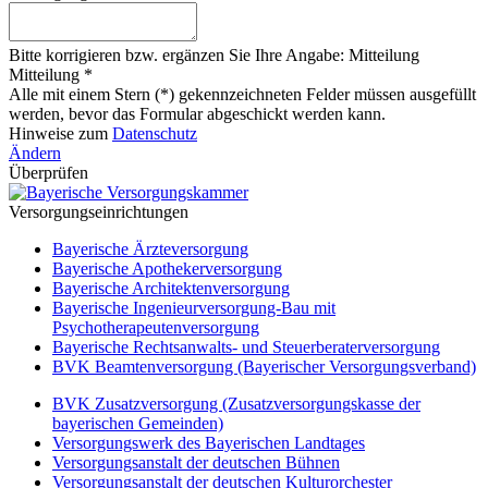
Bitte korrigieren bzw. ergänzen Sie Ihre Angabe: Mitteilung
Mitteilung *
Alle mit einem Stern (*) gekennzeichneten Felder müssen ausgefüllt
werden, bevor das Formular abgeschickt werden kann.
Hinweise zum
Datenschutz
Ändern
Überprüfen
Versorgungseinrichtungen
Bayerische Ärzteversorgung
Bayerische Apothekerversorgung
Bayerische Architektenversorgung
Bayerische Ingenieurversorgung-Bau mit
Psychotherapeutenversorgung
Bayerische Rechtsanwalts- und Steuerberaterversorgung
BVK Beamtenversorgung (Bayerischer Versorgungsverband)
BVK Zusatzversorgung (Zusatzversorgungskasse der
bayerischen Gemeinden)
Versorgungswerk des Bayerischen Landtages
Versorgungsanstalt der deutschen Bühnen
Versorgungsanstalt der deutschen Kulturorchester