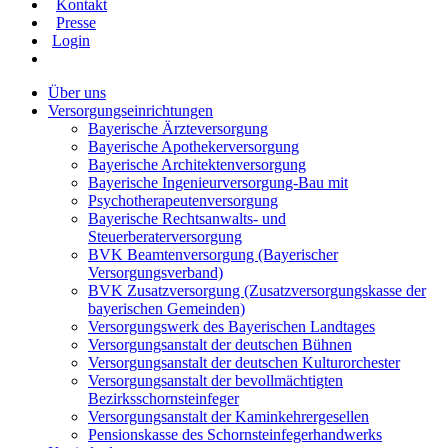
Kontakt
Presse
Login
Über uns
Versorgungseinrichtungen
Bayerische Ärzteversorgung
Bayerische Apothekerversorgung
Bayerische Architektenversorgung
Bayerische Ingenieurversorgung-Bau mit
Psychotherapeutenversorgung
Bayerische Rechtsanwalts- und
Steuerberaterversorgung
BVK Beamtenversorgung (Bayerischer
Versorgungsverband)
BVK Zusatzversorgung (Zusatzversorgungskasse der
bayerischen Gemeinden)
Versorgungswerk des Bayerischen Landtages
Versorgungsanstalt der deutschen Bühnen
Versorgungsanstalt der deutschen Kulturorchester
Versorgungsanstalt der bevollmächtigten
Bezirksschornsteinfeger
Versorgungsanstalt der Kaminkehrergesellen
Pensionskasse des Schornsteinfegerhandwerks