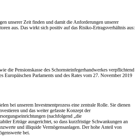
ngen unserer Zeit finden und damit die Anforderungen unserer
oren aus. Das wirkt sich positiv auf das Risiko-Ertragsverhältnis aus:
wie die Pensionskasse des Schornsteinfegerhandwerkes verpflichtend
des Europäischen Parlaments und des Rates vom 27. November 2019
elen bei unserem Investmentprozess eine zentrale Rolle. Sie dienen
nvestieren und das weiter gefasste Konzept der
ersorgungseinrichtungen (nachfolgend „die
tabiler Erträge ausgerichtet, so dass kurzfristige Schwankungen an
anzwerte und illiquide Vermögensanlagen. Der hohe Anteil von
ögenswerte bei.