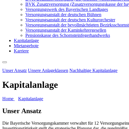
BVK Zusatzversorgung (Zusatzversorgungskasse der ba
Versorgungswerk des Bayerischen Landtages
Versorgungsanstalt der deutschen Bühnen
Versorgungsanstalt der deutschen Kulturorchester
Versorgungsanstalt der bevollmächtigten Bezirksschornst
Versorgungsanstalt der Kaminkehrergesellen
Pensionskasse des Schornsteinfegerhandwerks
Kapitalanlage
Mietangebote
Karriere
Unser Ansatz
Unsere Anlageklassen
Nachhaltige Kapitalanlage
Kapitalanlage
Home
Kapitalanlage
Unser Ansatz
Die Bayerische Versorgungskammer verwaltet für 12 Versorgungseinr
Investitionstätigkeit stellt die strategische Planung dar, die regelmä