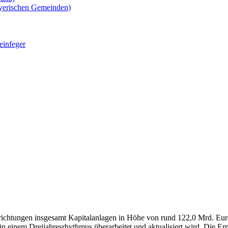
yerischen Gemeinden)
einfeger
ichtungen insgesamt Kapitalanlagen in Höhe von rund 122,0 Mrd. Euro
ßig in einem Dreijahresrhythmus überarbeitet und aktualisiert wird. Die 