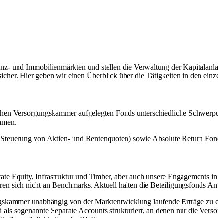
nanz- und Immobilienmärkten und stellen die Verwaltung der Kapitalan
icher. Hier geben wir einen Überblick über die Tätigkeiten in den einz
schen Versorgungskammer aufgelegten Fonds unterschiedliche Schwerpun
ehmen.
teuerung von Aktien- und Rentenquoten) sowie Absolute Return Fonds
ivate Equity, Infrastruktur und Timber, aber auch unsere Engagements 
ieren sich nicht an Benchmarks. Aktuell halten die Beteiligungsfonds A
ngskammer unabhängig von der Marktentwicklung laufende Erträge zu er
als sogenannte Separate Accounts strukturiert, an denen nur die Ver