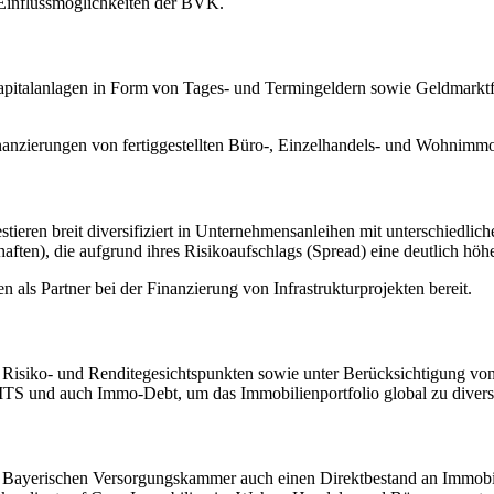
d Einflussmöglichkeiten der BVK.
italanlagen in Form von Tages- und Termingeldern sowie Geldmarktfond
anzierungen von fertiggestellten Büro-, Einzelhandels- und Wohnimmo
eren breit diversifiziert in Unternehmensanleihen mit unterschiedlich
aften), die aufgrund ihres Risikoaufschlags (Spread) eine deutlich hö
als Partner bei der Finanzierung von Infrastrukturprojekten bereit.
Risiko- und Renditegesichtspunkten sowie unter Berücksichtigung von
ITS und auch Immo-Debt, um das Immobilienportfolio global zu diversi
 Bayerischen Versorgungskammer auch einen Direktbestand an Immobil