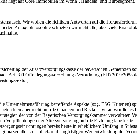
okus liegt auf Core-Immobilien im Wohn-, Handels- und Bürosegment.
ystematisch. Wir wollen die richtigen Antworten auf die Herausforderu
erten Anlagephilosophie schließen wir nicht alle, aber viele Risikofakt
achhaltig.
Versicherung der Zusatzversorgungskasse der bayerischen Gemeinden so
nach Art. 3 ff Offenlegungsverordnung (Verordnung (EU) 2019/2088 
istungssektor).
 die Unternehmensführung betreffende Aspekte (sog. ESG-Kriterien) spi
betrachten aber nicht nur die Chancen und Risiken. Verantwortliches I
gestrategien der von der Bayerischen Versorgungskammer verwalteten V
en Verpflichtungen der Altersversorgung auf die Erzielung langfristig s
rsorgungseinrichtungen bereits heute in erheblichem Umfang in Subst
ägt maßgeblich zur mittel- und langfristigen Wertentwicklung der Verm