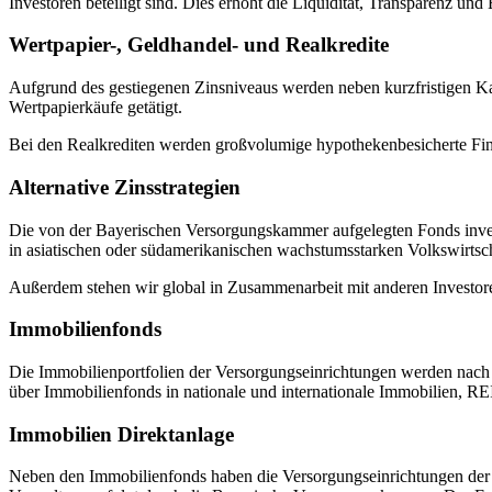
Investoren beteiligt sind. Dies erhöht die Liquidität, Transparenz un
Wertpapier-, Geldhandel- und Realkredite
Aufgrund des gestiegenen Zinsniveaus werden neben kurzfristigen Kap
Wertpapierkäufe getätigt.
Bei den Realkrediten werden großvolumige hypothekenbesicherte Fin
Alternative Zinsstrategien
Die von der Bayerischen Versorgungskammer aufgelegten Fonds investi
in asiatischen oder südamerikanischen wachstumsstarken Volkswirtsch
Außerdem stehen wir global in Zusammenarbeit mit anderen Investoren 
Immobilienfonds
Die Immobilienportfolien der Versorgungseinrichtungen werden nach 
über Immobilienfonds in nationale und internationale Immobilien, RE
Immobilien Direktanlage
Neben den Immobilienfonds haben die Versorgungseinrichtungen der