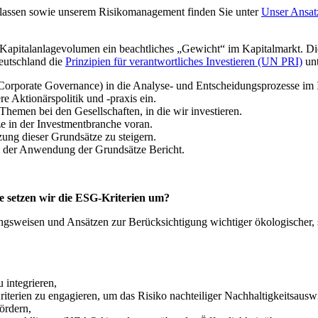
klassen sowie unserem Risikomanagement finden Sie unter
Unser Ansat
apitalanlagevolumen ein beachtliches „Gewicht“ im Kapitalmarkt. Dies 
Deutschland die
Prinzipien für verantwortliches Investieren (UN PRI)
unt
porate Governance) in die Analyse- und Entscheidungsprozesse im I
 Aktionärspolitik und -praxis ein.
emen bei den Gesellschaften, in die wir investieren.
e in der Investmentbranche voran.
ng dieser Grundsätze zu steigern.
bei der Anwendung der Grundsätze Bericht.
ie setzen wir die ESG-Kriterien um?
gangsweisen und Ansätzen zur Berücksichtigung wichtiger ökologischer
 integrieren,
terien zu engagieren, um das Risiko nachteiliger Nachhaltigkeitsaus
ördern,