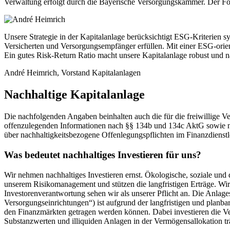
Verwaltung erfolgt durch die Bayerische Versorgungskammer. Der F
Unsere Strategie in der Kapitalanlage berücksichtigt ESG-Kriterien s
Versicherten und Versorgungsempfänger erfüllen. Mit einer ESG-orienti
Ein gutes Risk-Return Ratio macht unsere Kapitalanlage robust und n
André Heimrich, Vorstand Kapitalanlagen
Nachhaltige Kapitalanlage
Die nachfolgenden Angaben beinhalten auch die für die freiwillige 
offenzulegenden Informationen nach §§ 134b und 134c AktG sowie 
über nachhaltigkeitsbezogene Offenlegungspflichten im Finanzdienstle
Was bedeutet nachhaltiges Investieren für uns?
Wir nehmen nachhaltiges Investieren ernst. Ökologische, soziale und
unserem Risikomanagement und stützen die langfristigen Erträge. Wir 
Investorenverantwortung sehen wir als unserer Pflicht an. Die Anla
Versorgungseinrichtungen“) ist aufgrund der langfristigen und planbar
den Finanzmärkten getragen werden können. Dabei investieren die Ve
Substanzwerten und illiquiden Anlagen in der Vermögensallokation tr