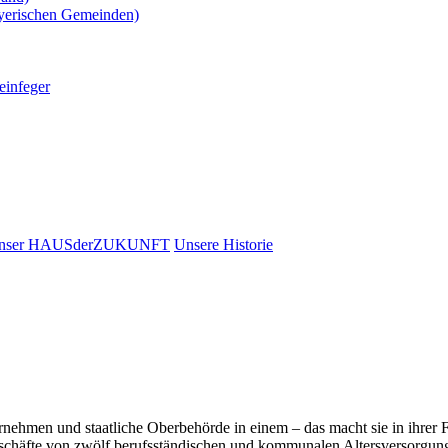
yerischen Gemeinden)
einfeger
nser HAUSderZUKUNFT
Unsere Historie
ehmen und staatliche Oberbehörde in einem – das macht sie in ihrer Fo
chäfte von zwölf berufsständischen und kommunalen Altersversorgungse