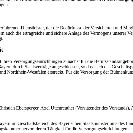
ngen.
erfahrenen Dienstleister, der die Bedürfnisse der Versicherten und Mit
n auch die ertragreiche und sichere Anlage des Vermögens unserer Vers
t.
it
t ihren Versorgungseinrichtungen zunächst für die Berufsstandsangehö
yern durch Staatsverträge angeschlossen, so dass sich das Geschäftsge
d Nordrhein-Westfalen erstreckt. Für die Versorgung der Bühnenkünst
ristian Ebersperger, Axel Uttenreuther (Vorsitzender des Vorstands), 
yern im Geschäftsbereich des Bayerischen Staatsministeriums des Inner
kammer hervor, deren Tätigkeit für die Versorgungseinrichtungen sie s