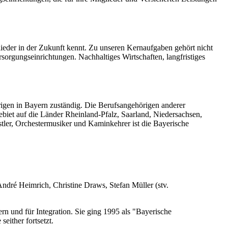
glieder in der Zukunft kennt. Zu unseren Kernaufgaben gehört nicht
orgungseinrichtungen. Nachhaltiges Wirtschaften, langfristiges
rigen in Bayern zuständig. Die Berufsangehörigen anderer
biet auf die Länder Rheinland-Pfalz, Saarland, Niedersachsen,
ler, Orchestermusiker und Kaminkehrer ist die Bayerische
André Heimrich, Christine Draws, Stefan Müller (stv.
n und für Integration. Sie ging 1995 als "Bayerische
either fortsetzt.