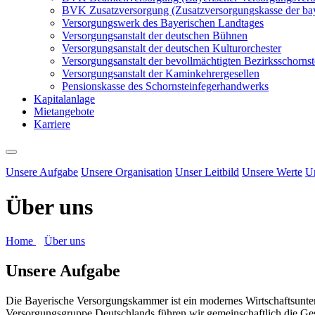
BVK Zusatzversorgung (Zusatzversorgungskasse der ba
Versorgungswerk des Bayerischen Landtages
Versorgungsanstalt der deutschen Bühnen
Versorgungsanstalt der deutschen Kulturorchester
Versorgungsanstalt der bevollmächtigten Bezirksschornst
Versorgungsanstalt der Kaminkehrergesellen
Pensionskasse des Schornsteinfegerhandwerks
Kapitalanlage
Mietangebote
Karriere
Unsere Aufgabe
Unsere Organisation
Unser Leitbild
Unsere Werte
U
Über uns
Home
Über uns
Unsere Aufgabe
Die Bayerische Versorgungskammer ist ein modernes Wirtschaftsuntern
Versorgungsgruppe Deutschlands führen wir gemeinschaftlich die Ges