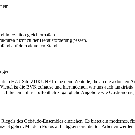
t ein.
nd Innovation gleichermaßen.
rukturen nicht zu der Herausforderung passen.
ufend auf dem aktuellen Stand.
t dem HAUSderZUKUNFT eine neue Zentrale, die an die aktuellen Anfo
m Viertel ist die BVK zuhause und hier möchten wir uns auch langfri
aft bieten – durch öffentlich zugängliche Angebote wie Gastronomie, e
 Riegels des Gebäude-Ensembles einziehen. Es bietet ein modernes, fle
nzept geben: Mit dem Fokus auf tätigkeitsorientierten Arbeiten werden 