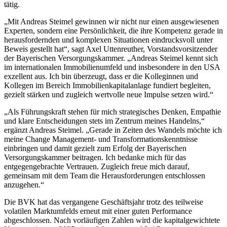
tätig.
„Mit Andreas Steimel gewinnen wir nicht nur einen ausgewiesenen
Experten, sondern eine Persönlichkeit, die ihre Kompetenz gerade in
herausfordernden und komplexen Situationen eindrucksvoll unter
Beweis gestellt hat“, sagt Axel Uttenreuther, Vorstandsvorsitzender
der Bayerischen Versorgungskammer. „Andreas Steimel kennt sich
im internationalen Immobilienumfeld und insbesondere in den USA
exzellent aus. Ich bin überzeugt, dass er die Kolleginnen und
Kollegen im Bereich Immobilienkapitalanlage fundiert begleiten,
gezielt stärken und zugleich wertvolle neue Impulse setzen wird.“
„Als Führungskraft stehen für mich strategisches Denken, Empathie
und klare Entscheidungen stets im Zentrum meines Handelns,“
ergänzt Andreas Steimel. „Gerade in Zeiten des Wandels möchte ich
meine Change Management- und Transformationskenntnisse
einbringen und damit gezielt zum Erfolg der Bayerischen
Versorgungskammer beitragen. Ich bedanke mich für das
entgegengebrachte Vertrauen. Zugleich freue mich darauf,
gemeinsam mit dem Team die Herausforderungen entschlossen
anzugehen.“
Die BVK hat das vergangene Geschäftsjahr trotz des teilweise
volatilen Marktumfelds erneut mit einer guten Performance
abgeschlossen. Nach vorläufigen Zahlen wird die kapitalgewichtete