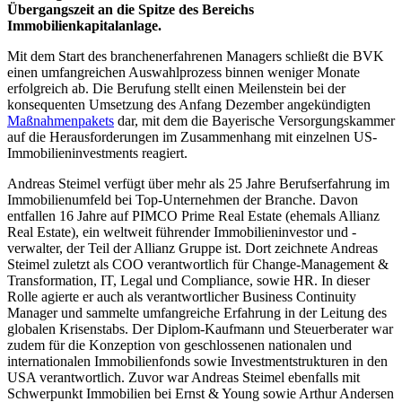
Übergangszeit an die Spitze des Bereichs
Immobilienkapitalanlage.
Mit dem Start des branchenerfahrenen Managers schließt die BVK
einen umfangreichen Auswahlprozess binnen weniger Monate
erfolgreich ab. Die Berufung stellt einen Meilenstein bei der
konsequenten Umsetzung des Anfang Dezember angekündigten
Maßnahmenpakets
dar, mit dem die Bayerische Versorgungskammer
auf die Herausforderungen im Zusammenhang mit einzelnen US-
Immobilieninvestments reagiert.
Andreas Steimel verfügt über mehr als 25 Jahre Berufserfahrung im
Immobilienumfeld bei Top-Unternehmen der Branche. Davon
entfallen 16 Jahre auf PIMCO Prime Real Estate (ehemals Allianz
Real Estate), ein weltweit führender Immobilieninvestor und -
verwalter, der Teil der Allianz Gruppe ist. Dort zeichnete Andreas
Steimel zuletzt als COO verantwortlich für Change-Management &
Transformation, IT, Legal und Compliance, sowie HR. In dieser
Rolle agierte er auch als verantwortlicher Business Continuity
Manager und sammelte umfangreiche Erfahrung in der Leitung des
globalen Krisenstabs. Der Diplom-Kaufmann und Steuerberater war
zudem für die Konzeption von geschlossenen nationalen und
internationalen Immobilienfonds sowie Investmentstrukturen in den
USA verantwortlich. Zuvor war Andreas Steimel ebenfalls mit
Schwerpunkt Immobilien bei Ernst & Young sowie Arthur Andersen