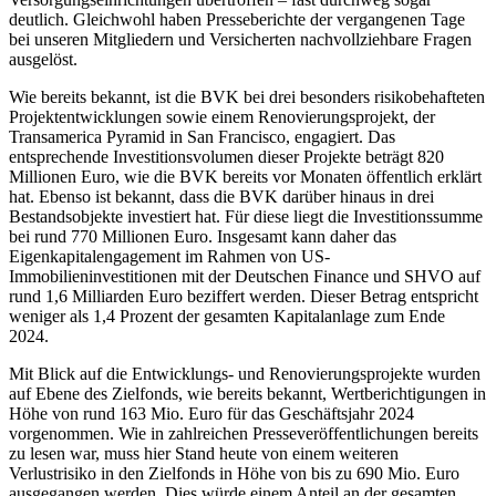
deutlich. Gleichwohl haben Presseberichte der vergangenen Tage
bei unseren Mitgliedern und Versicherten nachvollziehbare Fragen
ausgelöst.
Wie bereits bekannt, ist die BVK bei drei besonders risikobehafteten
Projektentwicklungen sowie einem Renovierungsprojekt, der
Transamerica Pyramid in San Francisco, engagiert. Das
entsprechende Investitionsvolumen dieser Projekte beträgt 820
Millionen Euro, wie die BVK bereits vor Monaten öffentlich erklärt
hat. Ebenso ist bekannt, dass die BVK darüber hinaus in drei
Bestandsobjekte investiert hat. Für diese liegt die Investitionssumme
bei rund 770 Millionen Euro. Insgesamt kann daher das
Eigenkapitalengagement im Rahmen von US-
Immobilieninvestitionen mit der Deutschen Finance und SHVO auf
rund 1,6 Milliarden Euro beziffert werden. Dieser Betrag entspricht
weniger als 1,4 Prozent der gesamten Kapitalanlage zum Ende
2024.
Mit Blick auf die Entwicklungs- und Renovierungsprojekte wurden
auf Ebene des Zielfonds, wie bereits bekannt, Wertberichtigungen in
Höhe von rund 163 Mio. Euro für das Geschäftsjahr 2024
vorgenommen. Wie in zahlreichen Presseveröffentlichungen bereits
zu lesen war, muss hier Stand heute von einem weiteren
Verlustrisiko in den Zielfonds in Höhe von bis zu 690 Mio. Euro
ausgegangen werden. Dies würde einem Anteil an der gesamten