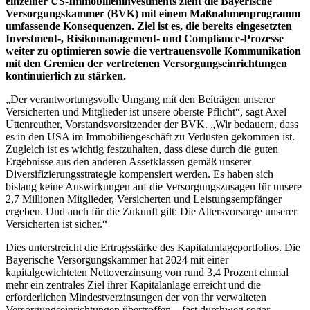
einzelner US-Immobilieninvestments zieht die Bayerische
Versorgungskammer (BVK) mit einem Maßnahmenprogramm
umfassende Konsequenzen. Ziel ist es, die bereits eingesetzten
Investment-, Risikomanagement- und Compliance-Prozesse
weiter zu optimieren sowie die vertrauensvolle Kommunikation
mit den Gremien der vertretenen Versorgungseinrichtungen
kontinuierlich zu stärken.
„Der verantwortungsvolle Umgang mit den Beiträgen unserer
Versicherten und Mitglieder ist unsere oberste Pflicht“, sagt Axel
Uttenreuther, Vorstandsvorsitzender der BVK. „Wir bedauern, dass
es in den USA im Immobiliengeschäft zu Verlusten gekommen ist.
Zugleich ist es wichtig festzuhalten, dass diese durch die guten
Ergebnisse aus den anderen Assetklassen gemäß unserer
Diversifizierungsstrategie kompensiert werden. Es haben sich
bislang keine Auswirkungen auf die Versorgungszusagen für unsere
2,7 Millionen Mitglieder, Versicherten und Leistungsempfänger
ergeben. Und auch für die Zukunft gilt: Die Altersvorsorge unserer
Versicherten ist sicher.“
Dies unterstreicht die Ertragsstärke des Kapitalanlageportfolios. Die
Bayerische Versorgungskammer hat 2024 mit einer
kapitalgewichteten Nettoverzinsung von rund 3,4 Prozent einmal
mehr ein zentrales Ziel ihrer Kapitalanlage erreicht und die
erforderlichen Mindestverzinsungen der von ihr verwalteten
Versorgungseinrichtungen übertroffen – fast durchweg sogar