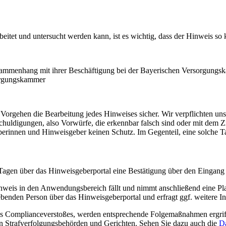
et und untersucht werden kann, ist es wichtig, dass der Hinweis so k
ammenhang mit ihrer Beschäftigung bei der Bayerischen Versorgung
sorgungskammer
s Vorgehen die Bearbeitung jedes Hinweises sicher. Wir verpflichten 
Anschuldigungen, also Vorwürfe, die erkennbar falsch sind oder mit dem
innen und Hinweisgeber keinen Schutz. Im Gegenteil, eine solche Tat 
 Tagen über das Hinweisgeberportal eine Bestätigung über den Eing
eis in den Anwendungsbereich fällt und nimmt anschließend eine Plausi
enden Person über das Hinweisgeberportal und erfragt ggf. weitere I
s Complianceverstoßes, werden entsprechende Folgemaßnahmen ergriffen.
on Strafverfolgungsbehörden und Gerichten. Sehen Sie dazu auch die
D