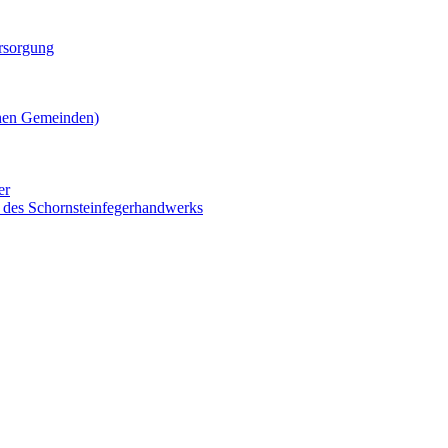
rsorgung
chen Gemeinden)
er
 des Schornsteinfegerhandwerks