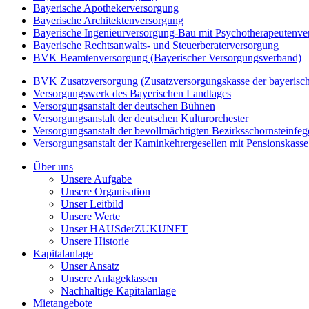
Bayerische Apothekerversorgung
Bayerische Architektenversorgung
Bayerische Ingenieurversorgung-Bau mit
Psychotherapeutenve
Bayerische Rechtsanwalts- und Steuerberaterversorgung
BVK Beamtenversorgung (Bayerischer Versorgungsverband)
BVK Zusatzversorgung (Zusatzversorgungskasse der bayeris
Versorgungswerk des Bayerischen Landtages
Versorgungsanstalt der deutschen Bühnen
Versorgungsanstalt der deutschen Kulturorchester
Versorgungsanstalt der bevollmächtigten Bezirksschornsteinfeg
Versorgungsanstalt der Kaminkehrergesellen mit
Pensionskasse
Über uns
Unsere Aufgabe
Unsere Organisation
Unser Leitbild
Unsere Werte
Unser HAUSderZUKUNFT
Unsere Historie
Kapitalanlage
Unser Ansatz
Unsere Anlageklassen
Nachhaltige Kapitalanlage
Mietangebote