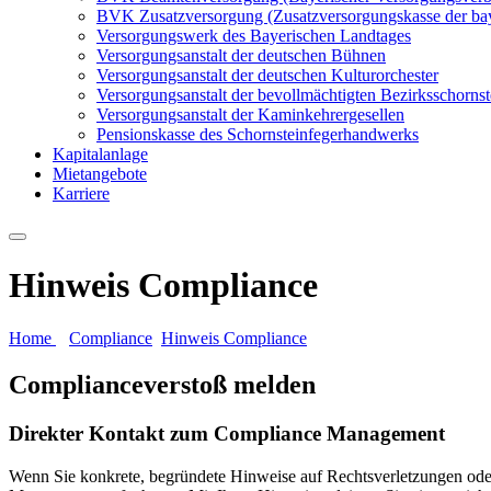
BVK Zusatzversorgung (Zusatzversorgungskasse der ba
Versorgungswerk des Bayerischen Landtages
Versorgungsanstalt der deutschen Bühnen
Versorgungsanstalt der deutschen Kulturorchester
Versorgungsanstalt der bevollmächtigten Bezirksschornst
Versorgungsanstalt der Kaminkehrergesellen
Pensionskasse des Schornsteinfegerhandwerks
Kapitalanlage
Mietangebote
Karriere
Hinweis Compliance
Home
Compliance
Hinweis Compliance
Complianceverstoß melden
Direkter Kontakt zum Compliance Management
Wenn Sie konkrete, begründete Hinweise auf Rechtsverletzungen od